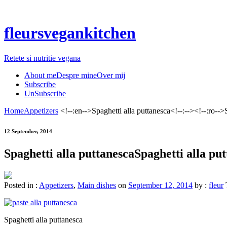
fleursvegankitchen
Retete si nutritie vegana
About me
Despre mine
Over mij
Subscribe
UnSubscribe
Home
Appetizers
<!--:en-->Spaghetti alla puttanesca<!--:--><!--:ro-->S
12 September, 2014
Spaghetti alla puttanesca
Spaghetti alla pu
Posted in :
Appetizers
,
Main dishes
on
September 12, 2014
by :
fleur
Spaghetti alla puttanesca