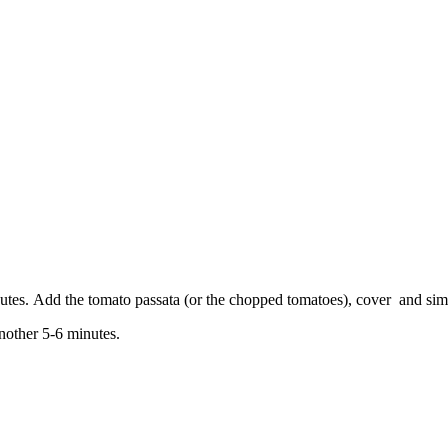
utes
. Add
the
tomato passata
(or
the
chopped
tomatoes
), cover
and
si
nother 5-6
minutes.