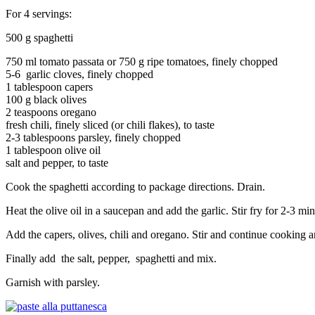
For
4 servings
:
500
g
spaghetti
750
ml
tomato passata or
750
g
ripe
tomatoes
,
finely chopped
5-6
garlic cloves,
finely chopped
1 tablespoon
capers
100
g
black olives
2 teaspoons
oregano
fresh chili
,
finely
sliced
(or
chili
flakes
),
to taste
2-3 tablespoons
parsley,
finely chopped
1 tablespoon
olive oil
salt and
pepper, to taste
Cook the
spaghetti
according
to package directions
.
Drain
.
Heat the
olive oil
in a saucepan
and add
the
garlic
. Stir fry
for 2-3
min
Add the
capers
, olives, chili
and
oregano.
Stir
and
continue cooking
a
Finally
add
the salt,
pepper,
spaghetti
and mix
.
Garnish
with parsley
.