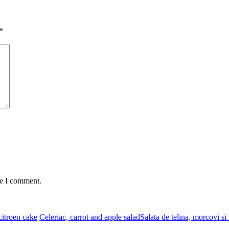
*
me I comment.
itroen cake
Celeriac, carrot and apple salad
Salata de telina, morcovi si