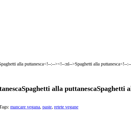
paghetti alla puttanesca<!--:--><!--:nl-->Spaghetti alla puttanesca<!--:--
ttanesca
Spaghetti alla puttanesca
Spaghetti a
Tags:
mancare vegana
,
paste
,
retete vegane