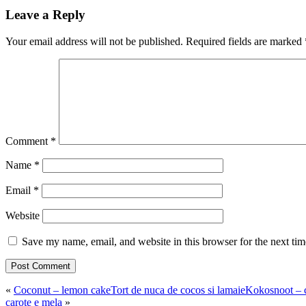
Leave a Reply
Your email address will not be published.
Required fields are marked
Comment
*
Name
*
Email
*
Website
Save my name, email, and website in this browser for the next ti
«
Coconut – lemon cake
Tort de nuca de cocos si lamaie
Kokosnoot – c
carote e mela
»