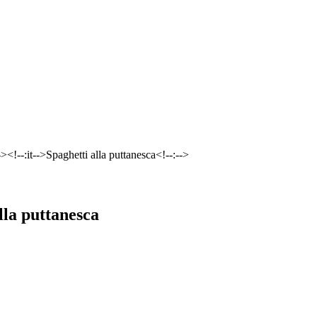
><!--:it-->Spaghetti alla puttanesca<!--:-->
lla puttanesca