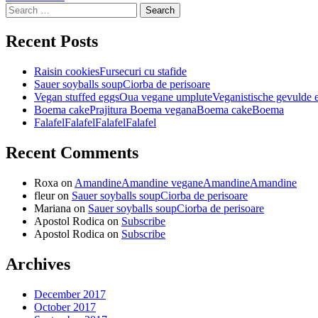
Search
for:
Recent Posts
Raisin cookies
Fursecuri cu stafide
Sauer soyballs soup
Ciorba de perisoare
Vegan stuffed eggs
Oua vegane umplute
Veganistische gevulde 
Boema cake
Prajitura Boema vegana
Boema cake
Boema
Falafel
Falafel
Falafel
Falafel
Recent Comments
Roxa
on
Amandine
Amandine vegane
Amandine
Amandine
fleur
on
Sauer soyballs soup
Ciorba de perisoare
Mariana
on
Sauer soyballs soup
Ciorba de perisoare
Apostol Rodica
on
Subscribe
Apostol Rodica
on
Subscribe
Archives
December 2017
October 2017