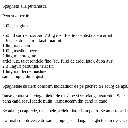
Spaghetti alla puttanesca
Pentru 4 portii:
500 g spaghete
750 ml suc de rosii sau 750 g rosii foarte coapte,taiate marunt
5-6 catei de usturoi, taiati marunt
1 lingura capere
100 g masline negre
2 lingurite oregano
ardei iute, taiat rondele fine (sau fulgi de ardei iute), dupa gust
2-3 linguri patrunjel, taiat fin
1 lingura ulei de masline
sare si piper, dupa gust
Spaghetele se fierb conform indicatiilor de pe pachet. Se scurg de apa
Intr-o cratita se incinge uleiul de masline si se adauga usturoiul. Se c
pana cand sosul scade putin. Amestecam din cand in cand.
Se adauga caperele, maslinele, ardeiul iute si oregano. Se amesteca si 
La final se potriveste de sare si piper, se adauga spaghetele fierte si se